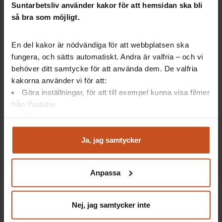
Suntarbetsliv använder kakor för att hemsidan ska bli
Efter utbildningsdagen
så bra som möjligt.
Skicka uppföljande information till deltagarna med en
En del kakor är nödvändiga för att webbplatsen ska
länk till det stöd som finns inför det fortsatta arbetet med
fungera, och sätts automatiskt. Andra är valfria – och vi
OSA på den egna arbetsplatsen. Här får de som gått OSA-
behöver ditt samtycke för att använda dem. De valfria
utbildningen tips på konkreta verktyg att jobba med.
kakorna använder vi för att:
Uppföljande mejl
Göra inställningar, för att till exempel kunna visa filmer
från Youtube
Följa statistik med hjälp av Google Analytics
Analysera trafik för att kunna visa riktad information
Till Efter utbildningsdagen
och marknadsföring
Ja, jag samtycker
Du kan när som helst återta ditt godkännande genom att
klicka på ”hantera kakor” längst ner på sidan, eller mejla
Anpassa
integritet@suntarbetsliv.se.
Nej, jag samtycker inte
Förbered både dig och