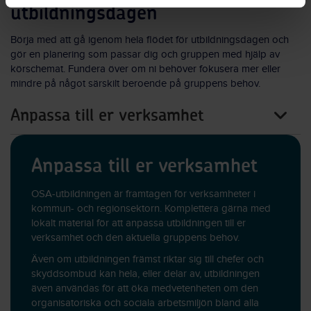
utbildningsdagen
Börja med att gå igenom hela flödet för utbildningsdagen och
gör en planering som passar dig och gruppen med hjälp av
körschemat. Fundera över om ni behöver fokusera mer eller
mindre på något särskilt beroende på gruppens behov.
Anpassa till er verksamhet
Anpassa till er verksamhet
OSA-utbildningen är framtagen för verksamheter i
kommun- och regionsektorn. Komplettera gärna med
lokalt material för att anpassa utbildningen till er
verksamhet och den aktuella gruppens behov.
Även om utbildningen främst riktar sig till chefer och
skyddsombud kan hela, eller delar av, utbildningen
även användas för att öka medvetenheten om den
organisatoriska och sociala arbetsmiljön bland alla